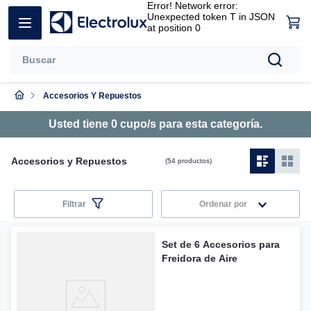
Error! Network error:
Unexpected token T in JSON
at position 0
Buscar
Accesorios Y Repuestos
Términos más buscados
Usted tiene
0
cupo/s para esta categoría
.
1
.
heladera
2
.
lavavajillas
Accesorios y Repuestos
54
productos
3
.
aspiradora
Filtrar
Ordenar por
4
.
lavarropas
5
.
microondas
Set de 6 Accesorios para
Freidora de Aire
6
.
freezer
7
.
cocina