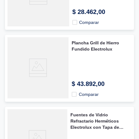
8
.
secarropas
$
28
.
462
,
00
9
.
hidrolavadora
Comparar
10
.
cafetera
Plancha Grill de Hierro
Fundido Electrolux
$
43
.
892
,
00
Comparar
Fuentes de Vidrio
Refractario Herméticos
Electrolux con Tapa de
Bambú x2 Unid.