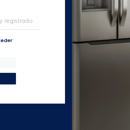
y registrado
ceder