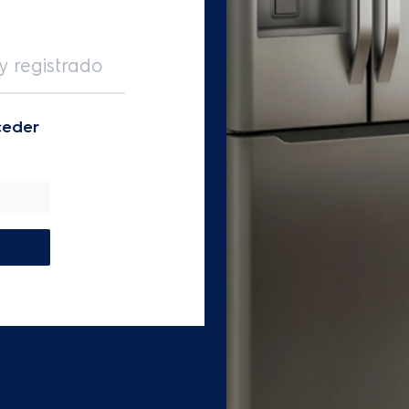
y registrado
ceder