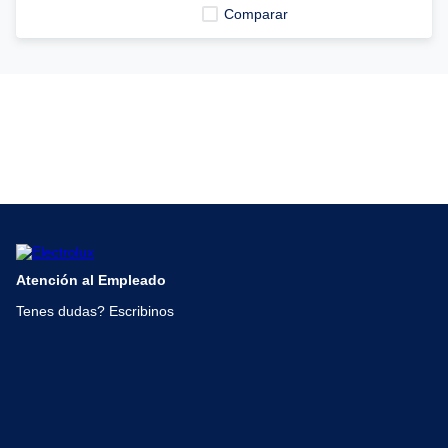
8
.
cafetera
Comparar
9
.
secarropas
10
.
hidrolavadora
Atención al Empleado
Tenes dudas? Escribinos