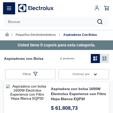
Buscar
Pequeños Electrodomésticos
Aspiradoras Con Bolsa
Términos más buscados
Usted tiene
0
cupo/s para esta categoría
.
1
.
heladera
2
.
lavavajillas
Aspiradoras con Bolsa
1
producto
3
.
aspiradora
Filtrar
Ordenar por
4
.
lavarropas
5
.
microondas
Aspiradora con bolsa 1600W
Electrolux Experience con Filtro
6
.
freezer
Hepa Blanca EQP30
7
.
cocina
$
61
.
808
,
73