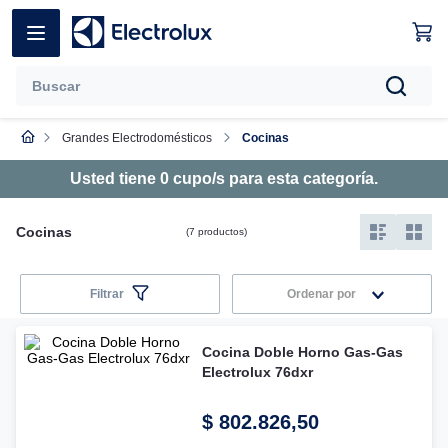
Grandes Electrodomésticos
Cocinas
Usted tiene
0
cupo/s para esta categoría
.
Cocinas
7
productos
Filtrar
Ordenar por
Cocina Doble Horno Gas-Gas
Electrolux 76dxr
$
802
.
826
,
50