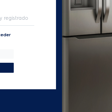
y registrado
ceder